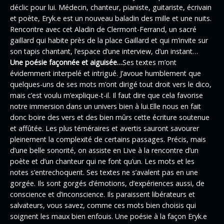
déclic pour lui. Médecin, chanteur, pianiste, guitariste, écrivain
et poète, Eryk.e est un nouveau baladin des mille et une nuits.
Rencontre avec cet Aladin de Clermont-Ferrand, un sacré
gaillard qui habite près de la place Gaillard et qui m’invite sur
son tapis chantant, l’espace d’une interview, d’un instant…
Une poésie façonnée et aiguisée…
Ses textes m’ont
évidemment interpelé et intrigué. J’avoue humblement que
quelques-uns de ses mots m’ont dirigé tout droit vers le dico,
mais c’est voulu m’explique-t-il. Il faut dire que cela favorise
notre immersion dans un univers bien à lui.Elle nous en fait
donc boire des vers et des bien mûrs cette écriture soutenue
et affûtée. Les plus téméraires et avertis sauront savourer
pleinement la complexité de certains passages. Précis, mais
d’une belle sonorité, on assiste en Live à la rencontre d’un
poète et d’un chanteur qui ne font qu’un. Les mots et les
notes s’entrechoquent. Ses textes ne s’avalent pas en une
gorgée. Ils sont gorgés d’émotions, d’expériences aussi, de
conscience et d’inconscience. Ils paraissent libérateurs et
salvateurs, vous savez, comme ces mots bien choisis qui
soignent les maux bien enfouis. Une poésie à la façon Eryk.e