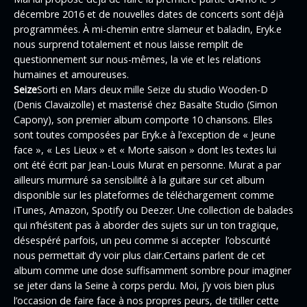
décembre 2016 et de nouvelles dates de concerts sont déjà
programmées. À mi-chemin entre slameur et baladin, Eryk.e
nous surprend totalement et nous laisse remplit de
questionnement sur nous-mêmes, la vie et les relations
humaines et amoureuses.
Seize
Sorti en Mars deux mille Seize du studio Wooden-D
(Denis Clavaizolle) et masterisé chez Basalte Studio (Simon
Capony), son premier album comporte 10 chansons. Elles
sont toutes composées par Eryk.e à l’exception de « Jeune
face », « Les Lieux » et « Morte saison » dont les textes lui
ont été écrit par Jean-Louis Murat en personne. Murat a par
ailleurs murmuré sa sensibilité à la guitare sur cet album
disponible sur les plateformes de téléchargement comme
iTunes, Amazon, Spotify ou Deezer. Une collection de balades
qui n’hésitent pas à aborder des sujets sur un ton tragique,
désespéré parfois, un peu comme si accepter l’obscurité
nous permettait d’y voir plus clair.Certains parlent de cet
album comme une dose suffisamment sombre pour imaginer
se jeter dans la Seine à corps perdu. Moi, j’y vois bien plus
l’occasion de faire face à nos propres peurs, de titiller cette