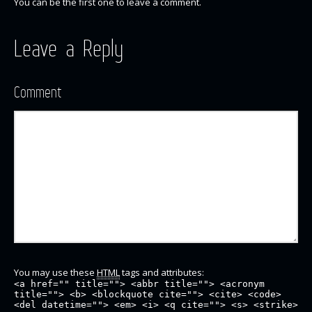
You can be the first one to leave a comment.
Leave a Reply
Comment
You may use these
HTML
tags and attributes:
<a href="" title=""> <abbr title=""> <acronym
title=""> <b> <blockquote cite=""> <cite> <code>
<del datetime=""> <em> <i> <q cite=""> <s> <strike>