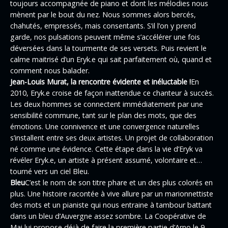
toujours accompagnée de piano et dont les mélodies nous
mènent par le bout du nez. Nous sommes alors bercés,
chahutés, empressés, mais consentants. S’il l’on y prend
garde, nos pulsations peuvent même s’accélérer une fois
déversées dans la tourmente de ses versets. Puis revient le
calme maitrisé d’un Eryk.e qui sait parfaitement où, quand et
comment nous balader.
Jean-Louis Murat, la rencontre évidente et inéluctable !
En
2010, Eryk.e croise de façon inattendue ce chanteur à succès.
Les deux hommes se connectent immédiatement par une
sensibilité commune, tant sur le plan des mots, que des
émotions. Une connivence et une convergence naturelles
s’installent entre ses deux artistes. Un projet de collaboration
né comme une évidence. Cette étape dans la vie d’Eryk va
révéler Eryk.e, un artiste à présent assumé, volontaire et…
tourné vers un ciel Bleu.
Bleu
C’est le nom de son titre phare et un des plus colorés en
plus. Une histoire racontée à vive allure par un marionnettiste
des mots et un pianiste qui nous entraine à tambour battant
dans un bleu d’Auvergne assez sombre. La Coopérative de
Mai lui propose déjà de faire la première partie d’Arno le 9